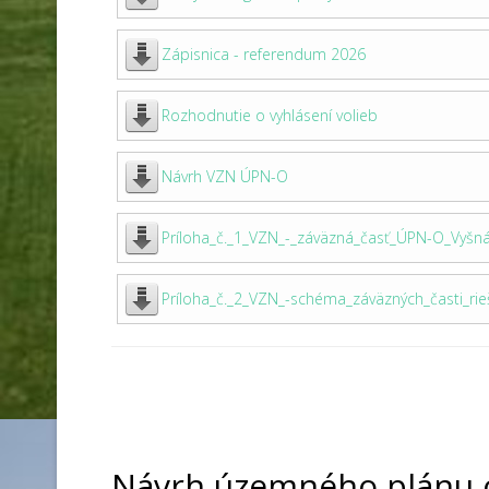
Zápisnica - referendum 2026
Rozhodnutie o vyhlásení volieb
Návrh VZN ÚPN-O
Príloha_č._1_VZN_-_záväzná_časť_ÚPN-O_Vyšn
Príloha_č._2_VZN_-schéma_záväzných_časti_ri
Návrh územného plánu 