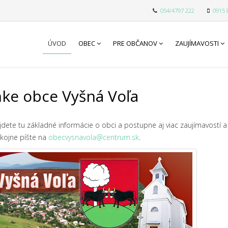
054/4797 222
0915 
ÚVOD
OBEC
PRE OBČANOV
ZAUJÍMAVOSTI
ánke obce Vyšná Voľa
ájdete tu základné informácie o obci a postupne aj viac zaujímavostí a
okojne píšte na
obecvysnavola@centrum.sk
.