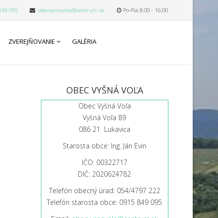
849 095
obecvysnavola@centrum.sk
Po-Pia 8:00 - 16:00
ZVEREJŇOVANIE
GALÉRIA
OBEC VYŠNÁ VOĽA
Obec Vyšná Voľa
Vyšná Voľa 89
086 21 Lukavica
Starosta obce: Ing. Ján Evin
IČO: 00322717
DIČ: 2020624782
Telefón obecný úrad: 054/4797 222
Telefón starosta obce: 0915 849 095