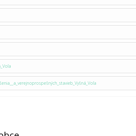
á_Voľa
ešenia__a_verejnoprospešných_stavieb_Vyšná_Voľa
obce