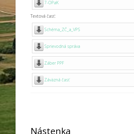
7-OPaK
Textová časť:
Schéma_ZČ_a_VPS
Sprievodná správa
Záber PPF
Záväzná časť
Nástenka