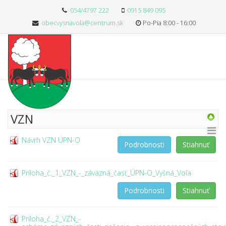
054/4797 222
0915 849 095
obecvysnavola@centrum.sk
Po-Pia 8:00 - 16:00
VZN
Návrh VZN ÚPN-O
Podrobnosti
Stiahnuť
Príloha_č._1_VZN_-_záväzná_časť_ÚPN-O_Vyšná_Voľa
Podrobnosti
Stiahnuť
Príloha_č._2_VZN_-