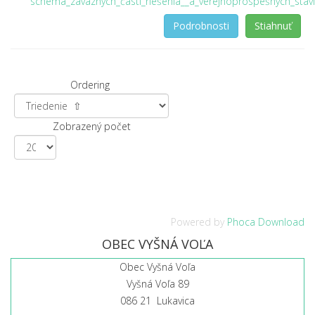
schéma_záväzných_časti_riešenia__a_verejnoprospešných_stav
Podrobnosti
Stiahnuť
Ordering
Zobrazený počet
Powered by
Phoca Download
OBEC VYŠNÁ VOĽA
Obec Vyšná Voľa
Vyšná Voľa 89
086 21 Lukavica