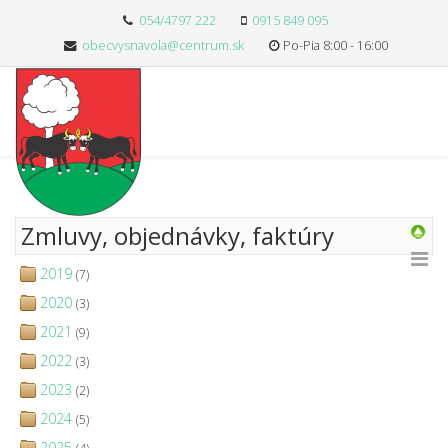
054/4797 222
0915 849 095
obecvysnavola@centrum.sk
Po-Pia 8:00 - 16:00
Zmluvy, objednávky, faktúry
2019
(7)
2020
(3)
2021
(9)
2022
(3)
2023
(2)
2024
(5)
2025