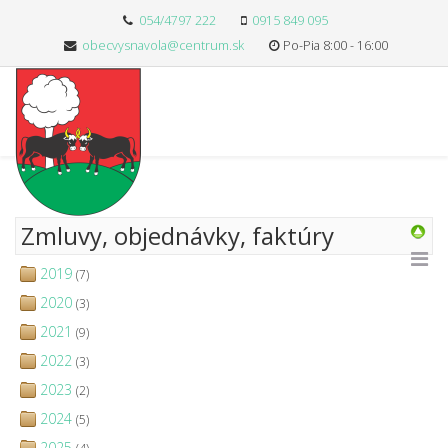
054/4797 222
0915 849 095
obecvysnavola@centrum.sk
Po-Pia 8:00 - 16:00
Zmluvy, objednávky, faktúry
2019
(7)
2020
(3)
2021
(9)
2022
(3)
2023
(2)
2024
(5)
2025